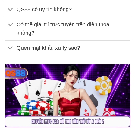
gián đoạn khi tham gia các sảnh cược yêu thích.
QS88 có uy tín không?
Ở chiều rút tiền, QS88 áp dụng quy trình xác minh
Có thể giải trí trực tuyến trên điện thoại
thông tin chính chủ, mật khẩu giao dịch và kiểm tra
không?
dữ liệu tài khoản nhằm bảo vệ quyền lợi thành
viên. Việc kết hợp giữa tốc độ xử lý nhanh và cơ
Quên mật khẩu xử lý sao?
chế bảo mật chặt chẽ giúp nền tảng hạn chế rủi ro,
đảm bảo giao dịch minh bạch, an toàn và ổn định.
Khuyến mãi QS88 hấp dẫn cho thành
viên
Hệ thống ưu đãi là một trong những điểm mạnh nổi
bật của
QS88
. Người chơi mới có thể nhận thưởng
đăng ký 88K, tải app nhận 68K và tham gia các gói
nạp đầu với giá trị lên đến 18.888K. Ngoài ra, nhà
cái còn triển khai hoàn trả tức thì lên đến 3%,
thưởng theo ngày, ưu đãi mời bạn bè và chương
trình VIP Club nhiều cấp bậc.