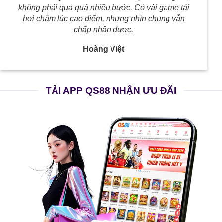
lửa nhiều lớp. Hệ thống AI theo dõi hành vi bất
không phải qua quá nhiều bước. Có vài game tải
hơi chậm lúc cao điểm, nhưng nhìn chung vẫn
thường cũng được tích hợp nhằm phát hiện gian
chấp nhận được.
lận, kiểm soát tài khoản rủi ro và đảm bảo môi
trường cá cược công bằng cho toàn bộ thành viên.
Hoàng Việt
Hệ sinh thái trò chơi đa dạng tại QS88
QS88
không chỉ phát triển một vài sản phẩm đơn lẻ
TẢI APP QS88 NHẬN ƯU ĐÃI
mà xây dựng trọn vẹn hệ sinh thái giải trí trực
tuyến. Người chơi có thể tham gia cá cược thể
thao với hơn 2.500 loại kèo được cập nhật mỗi
ngày, bao gồm bóng đá, tennis, bóng rổ, bóng bàn,
eSports, đua xe F1 và nhiều bộ môn phổ biến khác.
Ở mảng casino live, QS88 mang đến các sảnh
chơi trực tiếp với chất lượng livestream 4K, dealer
chuyên nghiệp và nhiều tựa game quen thuộc như
Baccarat, Dragon Tiger, Tài Xỉu, Xóc Đĩa. Trong khi
đó, nhóm nổ hũ và slot game gây ấn tượng với