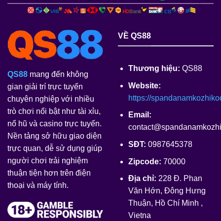
VỀ QS88
Thương hiệu:
QS88
QS88
mang đến không
Website:
gian giải trí trực tuyến
https://spandanamkozhikod
chuyên nghiệp với nhiều
trò chơi nổi bật như tài xỉu,
Email:
nổ hũ và casino trực tuyến.
contact@spandanamkozhi
Nền tảng sở hữu giao diện
SĐT:
0987645378
trực quan, dễ sử dụng giúp
người chơi trải nghiệm
Zipcode:
70000
thuận tiện hơn trên điện
Địa chỉ:
228 Đ. Phan
thoại và máy tính.
Văn Hớn, Đông Hưng
Thuận, Hồ Chí Minh ,
Vietna