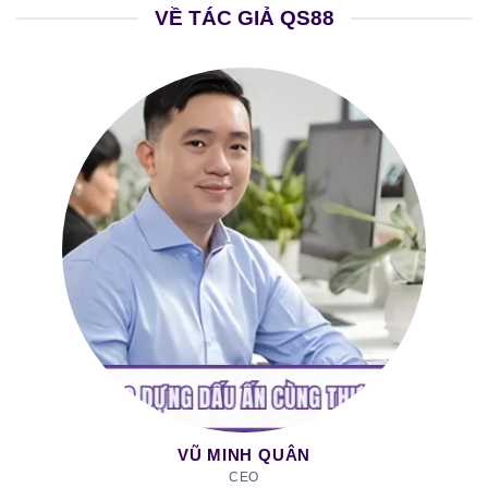
VỀ TÁC GIẢ QS88
Đặc biệt, hệ thống VIP lên đến VIP50 giúp người
chơi có thêm nhiều quyền lợi khi duy trì hoạt động
lâu dài. Các ưu đãi như hoàn trả, quà sinh nhật,
thưởng doanh thu và chăm sóc riêng tạo nên trải
nghiệm cá cược có chiều sâu, phù hợp với cả
người mới lẫn hội viên chuyên nghiệp.
Dịch vụ chăm sóc khách hàng 24/7
QS88 vận hành trung tâm hỗ trợ khách hàng liên
tục 24/7 qua
live chat, hotline, Telegram và
fanpage
. Tốc độ phản hồi được công bố trong
khoảng 30–60 giây, giúp người chơi nhanh chóng
xử lý các vấn đề liên quan đến đăng ký, đăng
nhập, nạp rút, nhận thưởng hoặc xác minh tài
khoản.
VŨ MINH QUÂN
CEO
Đội ngũ CSKH được đào tạo theo hướng chuyên