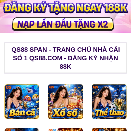
QS88 SPAN - TRANG CHỦ NHÀ CÁI
SỐ 1 QS88.COM - ĐĂNG KÝ NHẬN
88K