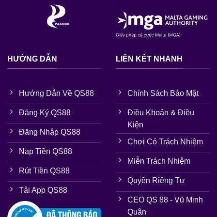
HƯỚNG DẪN
LIÊN KẾT NHANH
Hướng Dẫn Về QS88
Chính Sách Bảo Mật
Đăng Ký QS88
Điều Khoản & Điều
Kiện
Đăng Nhập QS88
Chơi Có Trách Nhiệm
Nạp Tiền QS88
Miễn Trách Nhiệm
Rút Tiền QS88
Quyền Riêng Tư
Tải App QS88
CEO QS 88 - Vũ Minh
Quân