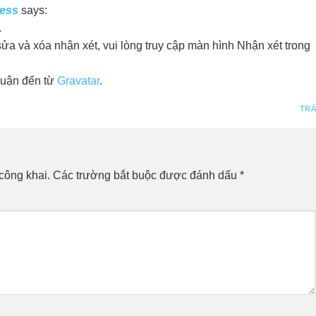
ress
says:
.
sửa và xóa nhận xét, vui lòng truy cập màn hình Nhận xét trong
luận đến từ
Gravatar
.
TRẢ
công khai.
Các trường bắt buộc được đánh dấu
*