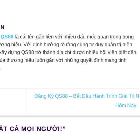
ÂN
 QS88
là cái tên gắn liền với nhiều dấu mốc quan trọng trong
hương hiệu. Với định hướng rõ ràng cùng tư duy quản trị hiện
xây dựng QS88 trở thành địa chỉ được nhiều hội viên biết đến.
 của thương hiệu luôn gắn với những quyết định mang tính
.
Đăng Ký QS88 – Bắt Đầu Hành Trình Giải Trí 
Hôm Nay
ẤT CẢ MỌI NGƯỜI!
”