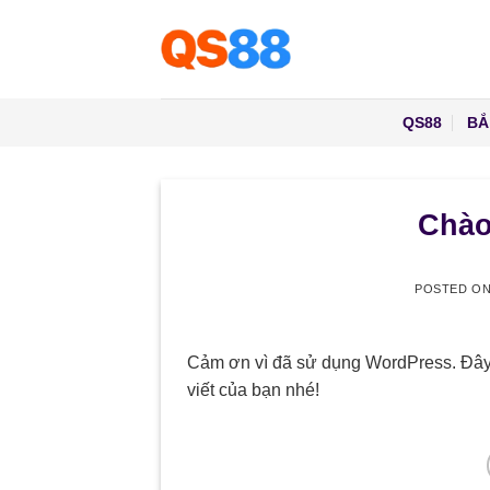
Skip
to
content
QS88
BẮ
Chào
POSTED O
Cảm ơn vì đã sử dụng WordPress. Đây l
viết của bạn nhé!