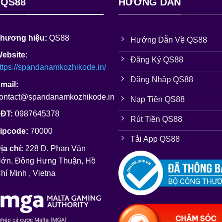
 QS88
HƯỚNG DẪN
hương hiệu:
QS88
Hướng Dẫn Về QS88
ebsite:
Đăng Ký QS88
ttps://spandanamkozhikode.in/
Đăng Nhập QS88
mail:
ontact@spandanamkozhikode.in
Nạp Tiền QS88
ĐT:
0987645378
Rút Tiền QS88
ipcode:
70000
Tải App QS88
ịa chỉ:
228 Đ. Phan Văn
ớn, Đông Hưng Thuận, Hồ
hí Minh , Vietna