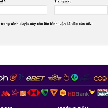
il
*
Trang web
 trong trình duyệt này cho lần bình luận kế tiếp của tôi.