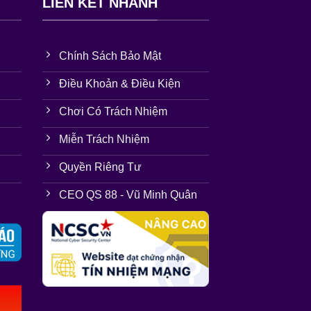
LIÊN KẾT NHANH
Chính Sách Bảo Mật
Điều Khoản & Điều Kiện
Chơi Có Trách Nhiệm
Miễn Trách Nhiệm
Quyền Riêng Tư
CEO QS 88 - Vũ Minh Quân