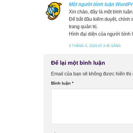
Một người bình luận WordP
Xin chào, đây là một bình luận
Để bắt đầu kiểm duyệt, chỉnh 
trang quản trị.
Hình đại diện của người bình 
3 THÁNG 5, 2026 AT 2:45 SÁNG
Để lại một bình luận
Email của bạn sẽ không được hiển thị 
Bình luận
*