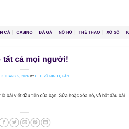
N CÁ
CASINO
ĐÁ GÀ
NỔ HŨ
THỂ THAO
XỔ SỐ
K
 tất cả mọi người!
N
3 THÁNG 5, 2026
BY
CEO VŨ MINH QUÂN
à bài viết đầu tiên của bạn. Sửa hoặc xóa nó, và bắt đầu bài