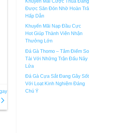
Khuyến Mãi Cược Thua Đang
Được Săn Đón Nhờ Hoàn Trả
Hấp Dẫn
Khuyến Mãi Nạp Đầu Cực
Hot Giúp Thành Viên Nhận
Thưởng Lớn
Đá Gà Thomo – Tâm Điểm So
Tài Với Những Trận Đấu Nảy
Lửa
Đá Gà Cựa Sắt Đang Gây Sốt
Với Loạt Kinh Nghiệm Đáng
Chú Ý
Ngay