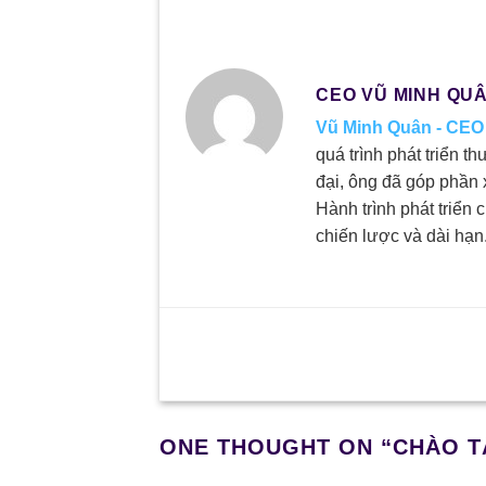
CEO VŨ MINH QU
Vũ Minh Quân - CEO
quá trình phát triển t
đại, ông đã góp phần 
Hành trình phát triển
chiến lược và dài hạn
ONE THOUGHT ON “
CHÀO T