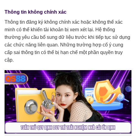
Thông tin không chính xác
Thông tin đăng ký không chính xác hoặc không thể xác
minh có thể khiến tài khoản bị xem xét lại. Hệ thống
thường yêu cầu bổ sung dữ liệu trước khi tiếp tục sử dụng
các chức năng liên quan. Những trường hợp cố ý cung
cấp sai thông tin có thể bị hạn chế một phần quyền truy
cập.