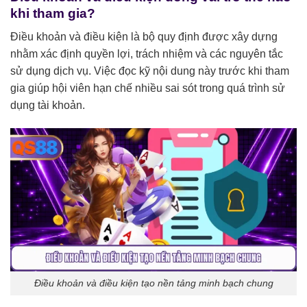
khi tham gia?
Điều khoản và điều kiện là bộ quy định được xây dựng
nhằm xác định quyền lợi, trách nhiệm và các nguyên tắc
sử dụng dịch vụ. Việc đọc kỹ nội dung này trước khi tham
gia giúp hội viên hạn chế nhiều sai sót trong quá trình sử
dụng tài khoản.
Điều khoản và điều kiện tạo nền tảng minh bạch chung