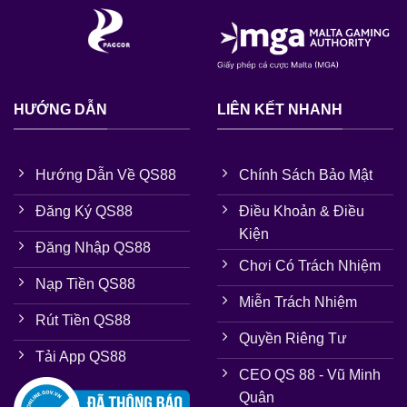
HƯỚNG DẪN
LIÊN KẾT NHANH
Hướng Dẫn Về QS88
Chính Sách Bảo Mật
Đăng Ký QS88
Điều Khoản & Điều
Kiện
Đăng Nhập QS88
Chơi Có Trách Nhiệm
Nạp Tiền QS88
Miễn Trách Nhiệm
Rút Tiền QS88
Quyền Riêng Tư
Tải App QS88
CEO QS 88 - Vũ Minh
Quân