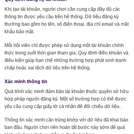
Khi tạo tài khoản, người chơi cần cung cấp đầy đủ các
thông tin được yêu cầu trên hệ thống. Dữ liệu đăng ký
thường bao gồm họ tên, số điện thoại, địa chỉ email và mật
khẩu bảo mật.
Mỗi hội viên chỉ được phép sử dụng một tài khoản chính
thức trong suốt thời gian tham gia. Quy định điều khoản và
điều kiện giúp hạn chế những trường hợp phát sinh tranh
chấp hoặc sai lệch dữ liệu trên hệ thống.
Xác minh thông tin
Quá trình xác minh đảm bảo tài khoản thuộc quyền sở hữu
hợp pháp người đăng ký. Một số trường hợp có thể được
yêu cầu cung cấp giấy tờ cá nhân để đối chiếu dữ liệu.
Thông tin xác minh cần trùng khớp với dữ liệu đã khai báo
ban đầu. Người chơi nên hoàn tất bước này sớm để quá