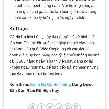
tránh dịch bệnh hằng năm. Môi trường sống an
toàn giúp chú gà đá bo lớn luôn giữ được trạng
thái sức khỏe lý tưởng trước ngày ra trận.
Kết luận
Gà đá bo lớn
hội tụ đầy đủ các yếu tố về hình thể
lẫn bản lĩnh thi đấu xuất sắc giúp người chơi săn
thưởng hiệu quả. Việc ứng dụng tốt các tiêu chí
đánh giá giúp bạn nâng cao tỷ lệ chiến thắng tại nhà
cái QS88 hằng ngày. Thành viên hãy đăng ký tài
khoản ngay hôm nay để trực tiếp trải nghiệm những
trận đấu mãn nhãn từ nền tảng.
Xem thêm:
Kênh Đá Gà Nổi Tiếng
Đang Được
Săn Đón Rầm Rộ Hiện Nay