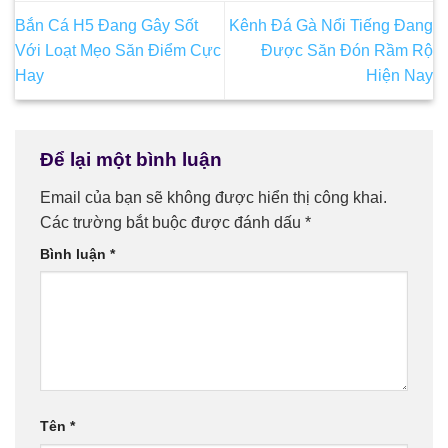
Bắn Cá H5 Đang Gây Sốt
Kênh Đá Gà Nổi Tiếng Đang
Với Loạt Mẹo Săn Điểm Cực
Được Săn Đón Rầm Rộ
Hay
Hiện Nay
Để lại một bình luận
Email của bạn sẽ không được hiển thị công khai.
Các trường bắt buộc được đánh dấu
*
Bình luận
*
Tên
*