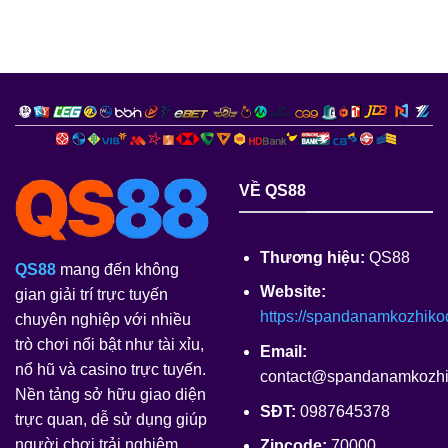
VỀ QS88
Thương hiệu:
QS88
QS88
mang đến không
Website:
gian giải trí trực tuyến
https://spandanamkozhikod
chuyên nghiệp với nhiều
trò chơi nổi bật như tài xỉu,
Email:
nổ hũ và casino trực tuyến.
contact@spandanamkozhi
Nền tảng sở hữu giao diện
SĐT:
0987645378
trực quan, dễ sử dụng giúp
người chơi trải nghiệm
Zipcode:
70000