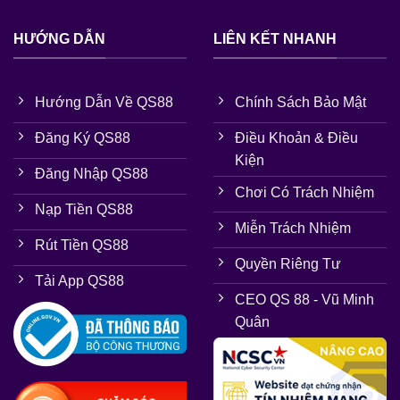
HƯỚNG DẪN
LIÊN KẾT NHANH
Hướng Dẫn Về QS88
Chính Sách Bảo Mật
Đăng Ký QS88
Điều Khoản & Điều
Kiện
Đăng Nhập QS88
Chơi Có Trách Nhiệm
Nạp Tiền QS88
Miễn Trách Nhiệm
Rút Tiền QS88
Quyền Riêng Tư
Tải App QS88
CEO QS 88 - Vũ Minh
Quân