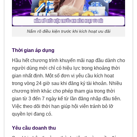
Nắm rõ điều kiện trước khi kích hoạt ưu đãi
Thời gian áp dụng
Hầu hết chương trình khuyến mãi nạp đầu dành cho
người dùng mới chỉ có hiệu lực trong khoảng thời
gian nhất định. Một số đơn vị yêu cầu kích hoạt
trong vòng 24 giờ sau khi đăng ký tài khoản. Nhiều
chương trình khác cho phép tham gia trong thời
gian từ 3 đến 7 ngày kể từ lần đăng nhập đầu tiên.
Việc theo dõi thời hạn giúp hội viên tránh bỏ lỡ
quyền lợi đang có.
Yêu cầu doanh thu