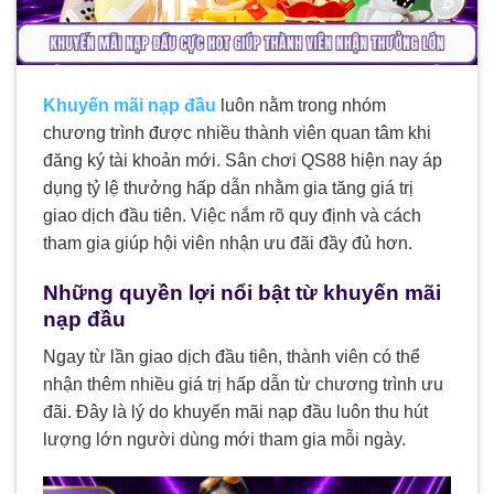
Khuyến mãi nạp đầu
luôn nằm trong nhóm
chương trình được nhiều thành viên quan tâm khi
đăng ký tài khoản mới. Sân chơi QS88 hiện nay áp
dụng tỷ lệ thưởng hấp dẫn nhằm gia tăng giá trị
giao dịch đầu tiên. Việc nắm rõ quy định và cách
tham gia giúp hội viên nhận ưu đãi đầy đủ hơn.
Những quyền lợi nổi bật từ khuyến mãi
nạp đầu
Ngay từ lần giao dịch đầu tiên, thành viên có thể
nhận thêm nhiều giá trị hấp dẫn từ chương trình ưu
đãi. Đây là lý do khuyến mãi nạp đầu luôn thu hút
lượng lớn người dùng mới tham gia mỗi ngày.