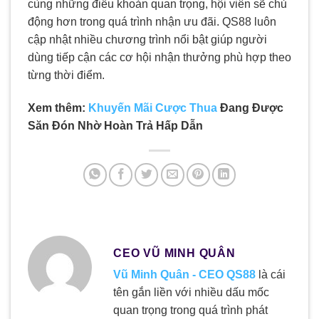
cùng những điều khoản quan trọng, hội viên sẽ chủ
động hơn trong quá trình nhận ưu đãi. QS88 luôn
cập nhật nhiều chương trình nổi bật giúp người
dùng tiếp cận các cơ hội nhận thưởng phù hợp theo
từng thời điểm.
Xem thêm:
Khuyến Mãi Cược Thua
Đang Được
Săn Đón Nhờ Hoàn Trả Hấp Dẫn
CEO VŨ MINH QUÂN
Vũ Minh Quân - CEO QS88
là cái
tên gắn liền với nhiều dấu mốc
quan trọng trong quá trình phát