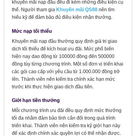
khuyến mãi nạp đầu đều đi kèm những điều kiện cụ
thể. Người tham gia
Khuyến mãi QS88
nên tìm
hiểu kỹ để đảm bảo đủ điều kiện nhận thưởng.
Mức nạp tối thiểu
Khuyến mãi nạp đầu thường quy định giá trị giao
dịch tối thiểu để kích hoạt ưu đãi. Mức phổ biến
hiện nay dao động từ 100000 đồng đến 500000
đồng tùy từng chương trình. Một số đơn vị triển khai
các gói cao cấp với yêu cầu từ 1.000.000 đồng trở
lên. Thành viên nên kiểm tra chính xác hạn mức
trước khi thực hiện giao dịch đầu tiên.
Giới hạn tiền thưởng
Mỗi chương trình ưu đãi đều quy định mức thưởng
tối đa nhằm đảm bảo tính cân đối trong quá trình
triển khai. Thành viên nên kiểm tra kỹ giới hạn này
để xác định chính xác quyền lợi có thể nhận được.