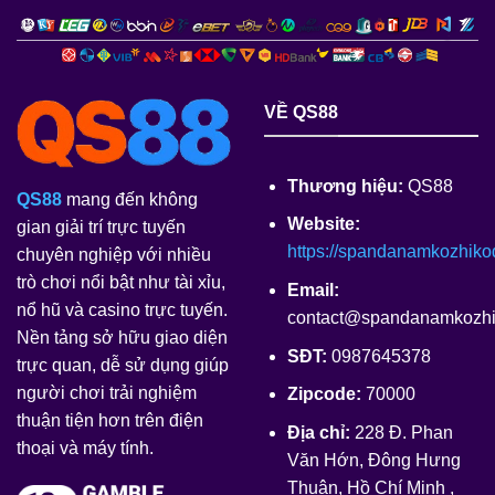
VỀ QS88
Thương hiệu:
QS88
QS88
mang đến không
Website:
gian giải trí trực tuyến
https://spandanamkozhikod
chuyên nghiệp với nhiều
trò chơi nổi bật như tài xỉu,
Email:
nổ hũ và casino trực tuyến.
contact@spandanamkozhi
Nền tảng sở hữu giao diện
SĐT:
0987645378
trực quan, dễ sử dụng giúp
người chơi trải nghiệm
Zipcode:
70000
thuận tiện hơn trên điện
Địa chỉ:
228 Đ. Phan
thoại và máy tính.
Văn Hớn, Đông Hưng
Thuận, Hồ Chí Minh ,