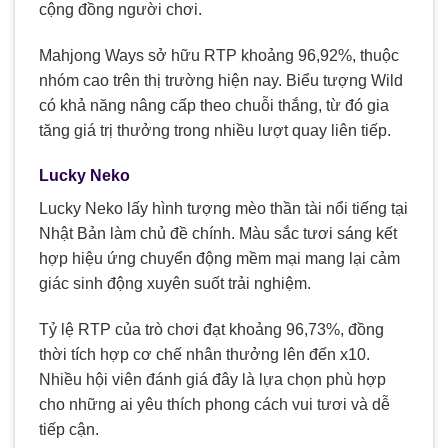
cộng đồng người chơi.
Mahjong Ways sở hữu RTP khoảng 96,92%, thuộc
nhóm cao trên thị trường hiện nay. Biểu tượng Wild
có khả năng nâng cấp theo chuỗi thắng, từ đó gia
tăng giá trị thưởng trong nhiều lượt quay liên tiếp.
Lucky Neko
Lucky Neko lấy hình tượng mèo thần tài nổi tiếng tại
Nhật Bản làm chủ đề chính. Màu sắc tươi sáng kết
hợp hiệu ứng chuyển động mềm mại mang lại cảm
giác sinh động xuyên suốt trải nghiệm.
Tỷ lệ RTP của trò chơi đạt khoảng 96,73%, đồng
thời tích hợp cơ chế nhân thưởng lên đến x10.
Nhiều hội viên đánh giá đây là lựa chọn phù hợp
cho những ai yêu thích phong cách vui tươi và dễ
tiếp cận.