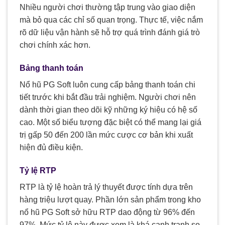
Nhiều người chơi thường tập trung vào giao diện
mà bỏ qua các chỉ số quan trọng. Thực tế, việc nắm
rõ dữ liệu vận hành sẽ hỗ trợ quá trình đánh giá trò
chơi chính xác hơn.
Bảng thanh toán
Nổ hũ PG Soft luôn cung cấp bảng thanh toán chi
tiết trước khi bắt đầu trải nghiệm. Người chơi nên
dành thời gian theo dõi kỹ những ký hiệu có hệ số
cao. Một số biểu tượng đặc biệt có thể mang lại giá
trị gấp 50 đến 200 lần mức cược cơ bản khi xuất
hiện đủ điều kiện.
Tỷ lệ RTP
RTP là tỷ lệ hoàn trả lý thuyết được tính dựa trên
hàng triệu lượt quay. Phần lớn sản phẩm trong kho
nổ hũ PG Soft sở hữu RTP dao động từ 96% đến
97%. Mức tỷ lệ này được xem là khá cạnh tranh so