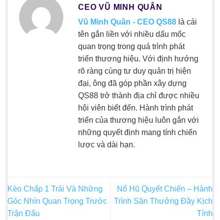
CEO VŨ MINH QUÂN
Vũ Minh Quân - CEO QS88
là cái
tên gắn liền với nhiều dấu mốc
quan trọng trong quá trình phát
triển thương hiệu. Với định hướng
rõ ràng cùng tư duy quản trị hiện
đại, ông đã góp phần xây dựng
QS88 trở thành địa chỉ được nhiều
hội viên biết đến. Hành trình phát
triển của thương hiệu luôn gắn với
những quyết định mang tính chiến
lược và dài hạn.
Kèo Chấp 1 Trái Và Những
Nổ Hũ Quyết Chiến – Hành
Góc Nhìn Quan Trọng Trước
Trình Săn Thưởng Đầy Kịch
Trận Đấu
Tính