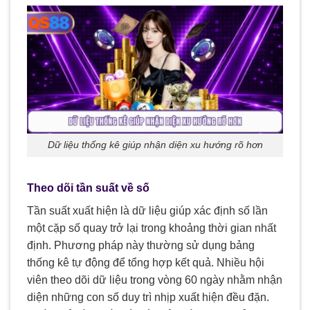
Dữ liệu thống kê giúp nhận diện xu hướng rõ hơn
Theo dõi tần suất về số
Tần suất xuất hiện là dữ liệu giúp xác định số lần
một cặp số quay trở lại trong khoảng thời gian nhất
định. Phương pháp này thường sử dụng bảng
thống kê tự động để tổng hợp kết quả. Nhiều hội
viên theo dõi dữ liệu trong vòng 60 ngày nhằm nhận
diện những con số duy trì nhịp xuất hiện đều đặn.