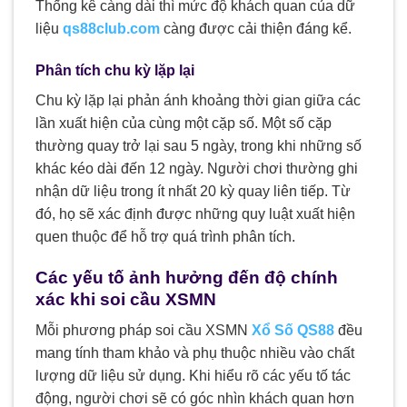
Thống kê càng dài thì mức độ khách quan của dữ
liệu
qs88club.com
càng được cải thiện đáng kể.
Phân tích chu kỳ lặp lại
Chu kỳ lặp lại phản ánh khoảng thời gian giữa các
lần xuất hiện của cùng một cặp số. Một số cặp
thường quay trở lại sau 5 ngày, trong khi những số
khác kéo dài đến 12 ngày. Người chơi thường ghi
nhận dữ liệu trong ít nhất 20 kỳ quay liên tiếp. Từ
đó, họ sẽ xác định được những quy luật xuất hiện
quen thuộc để hỗ trợ quá trình phân tích.
Các yếu tố ảnh hưởng đến độ chính
xác khi soi cầu XSMN
Mỗi phương pháp soi cầu XSMN
Xổ Số QS88
đều
mang tính tham khảo và phụ thuộc nhiều vào chất
lượng dữ liệu sử dụng. Khi hiểu rõ các yếu tố tác
động, người chơi sẽ có góc nhìn khách quan hơn