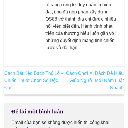
rõ ràng cùng tư duy quản trị hiện
đại, ông đã góp phần xây dựng
QS88 trở thành địa chỉ được nhiều
hội viên biết đến. Hành trình phát
triển của thương hiệu luôn gắn với
những quyết định mang tính chiến
lược và dài hạn.
Cách Bắt Kèo Bạch Thủ Lô –
Cách Chơi Xì Dách Dễ Hiểu
Chiến Thuật Chọn Số Độc
Giúp Người Mới Nắm Luật
Đắc
Nhanh
Để lại một bình luận
Email của bạn sẽ không được hiển thị công khai.