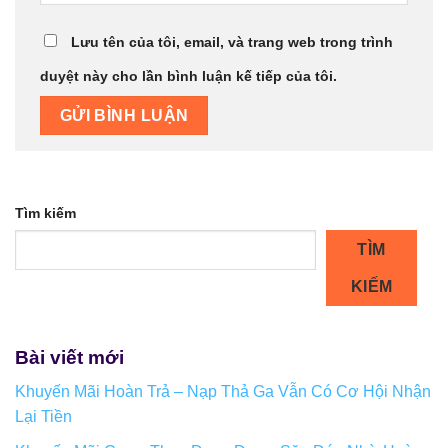
Lưu tên của tôi, email, và trang web trong trình
duyệt này cho lần bình luận kế tiếp của tôi.
Tìm kiếm
TÌM
KIẾM
Bài viết mới
Khuyến Mãi Hoàn Trả – Nạp Thả Ga Vẫn Có Cơ Hội Nhận
Lại Tiền