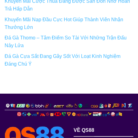
Khuyến Mãi Cược Thua Đang Được Săn Đón Nhờ Hoàn
Trả Hấp Dẫn
Khuyến Mãi Nạp Đầu Cực Hot Giúp Thành Viên Nhận
Thưởng Lớn
Đá Gà Thomo – Tâm Điểm So Tài Với Những Trận Đấu
Nảy Lửa
Đá Gà Cựa Sắt Đang Gây Sốt Với Loạt Kinh Nghiệm
Đáng Chú Ý
VỀ QS88