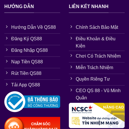
HƯỚNG DẪN
LIÊN KẾT NHANH
Hướng Dẫn Về QS88
Chính Sách Bảo Mật
Đăng Ký QS88
Điều Khoản & Điều
Kiện
Đăng Nhập QS88
Chơi Có Trách Nhiệm
Nạp Tiền QS88
Miễn Trách Nhiệm
Rút Tiền QS88
Quyền Riêng Tư
Tải App QS88
CEO QS 88 - Vũ Minh
Quân